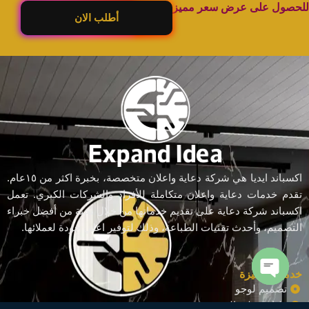
للحصول على عرض سعر مميز
أطلب الان
اكسباند ايديا هي شركة دعاية واعلان متخصصة، بخبرة اكثر من ١٥عام.
تقدم خدمات دعاية واعلان متكاملة للأفراد والشركات الكبري. تعمل
اكسباند شركة دعاية على تقديم خدماتها من خلال نخبة من أفضل خبراء
التصميم، وأحدث تقنيات الطباعة، وذلك لتوفير اعلي جودة لعملائها.
خدمات مميزة
تصميم لوجو
Open chaty
طباعة علي التيشرت