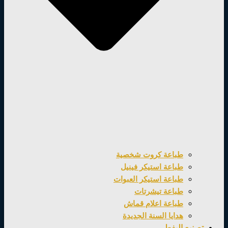
طباعة كروت شخصية
طباعة استيكر فينيل
طباعة استيكر العبوات
طباعة تيشرتات
طباعة اعلام قماش
هدايا السنة الجديدة
تصنيع اليفط