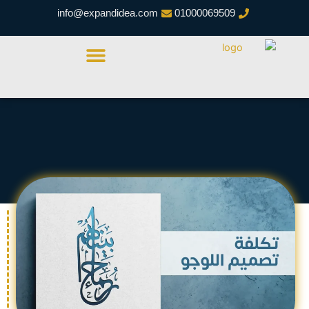
خطي
info@expandidea.com
01000069509
لى
لمحتوى