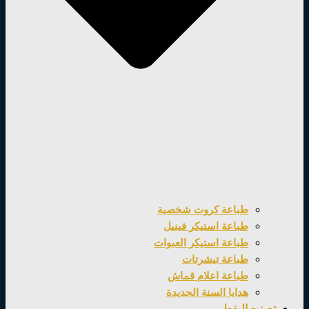
طباعة كروت شخصية
طباعة استيكر فينيل
طباعة استيكر العبوات
طباعة تيشرتات
طباعة اعلام قماش
هدايا السنة الجديدة
تصنيع اليفط