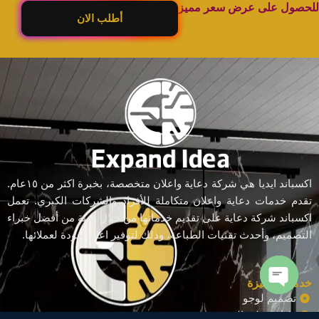
للحصول على عرض سعر مميز
أطلب الان
اكسباند ايديا هي شركة دعاية واعلان متخصصة، بخبرة اكثر من ١٥عام.
تقدم خدمات دعاية واعلان متكاملة للأفراد والشركات الكبري. تعمل
اكسباند شركة دعاية على تقديم خدماتها من خلال نخبة من أفضل خبراء
التصميم، وأحدث تقنيات الطباعة، وذلك لتوفير اعلي جودة لعملائها.
خدمات مميزة
تصميم لوجو
Open chaty
طباعة علي التيشرت