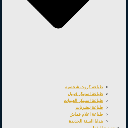
طباعة كروت شخصية
طباعة استيكر فينيل
طباعة استيكر العبوات
طباعة تيشرتات
طباعة اعلام قماش
هدايا السنة الجديدة
تصنيع اليفط